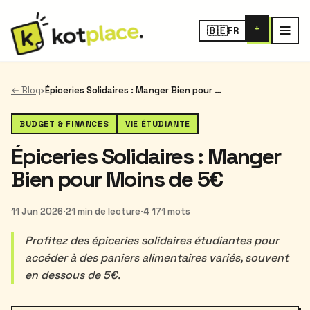
+
🇧🇪
FR
← Blog
›
Épiceries Solidaires : Manger Bien pour Moins de 5€
BUDGET & FINANCES
VIE ÉTUDIANTE
Épiceries Solidaires : Manger
Bien pour Moins de 5€
11 Jun 2026
·
21 min de lecture
·
4 171 mots
Profitez des épiceries solidaires étudiantes pour
accéder à des paniers alimentaires variés, souvent
en dessous de 5€.