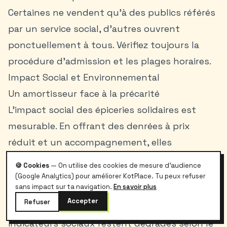
Certaines ne vendent qu’à des publics référés
par un service social, d’autres ouvrent
ponctuellement à tous. Vérifiez toujours la
procédure d’admission et les plages horaires.
Impact Social et Environnemental
Un amortisseur face à la précarité
L’impact social des épiceries solidaires est
mesurable. En offrant des denrées à prix
réduit et un accompagnement, elles
contribuent à diminuer l’insécurité alimentaire
🍪 Cookies
— On utilise des cookies de mesure d'audience
et à stabiliser les
budgets
. En Belgique, le taux
(Google Analytics) pour améliorer KotPlace. Tu peux refuser
sans impact sur ta navigation.
En savoir plus
de risque de pauvreté ou d’exclusion sociale
Accepter
Refuser
atteint 21,4% (Statbel). À Bruxelles, les
indicateurs sociaux restent dégradés selon le