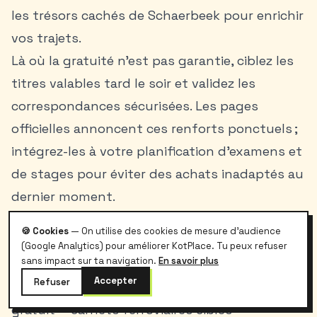
les
trésors cachés de Schaerbeek
pour enrichir
vos trajets.
Là où la gratuité n’est pas garantie, ciblez les
titres valables tard le soir et validez les
correspondances sécurisées. Les pages
officielles annoncent ces renforts ponctuels ;
intégrez-les à votre planification d’examens et
de stages pour éviter des achats inadaptés au
dernier moment.
Astuces transports Belgique — assembler les
🍪 Cookies
— On utilise des cookies de mesure d'audience
titres et doper les économies transport du
(Google Analytics) pour améliorer KotPlace. Tu peux refuser
sans impact sur ta navigation.
En savoir plus
budget étudiant
Accepter
Refuser
Assembler les titres : illimité urbain quasi
gratuit + carnets ferroviaires ciblés