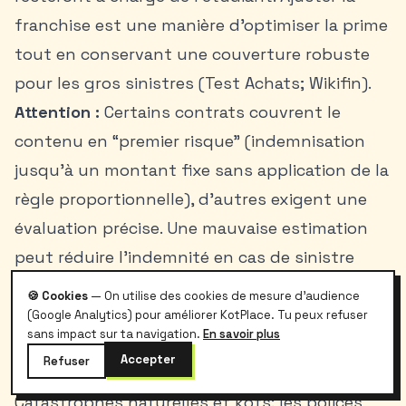
franchise est une manière d’optimiser la prime
tout en conservant une couverture robuste
pour les gros sinistres (Test Achats; Wikifin).
Attention :
Certains contrats couvrent le
contenu en “premier risque” (indemnisation
jusqu’à un montant fixe sans application de la
règle proportionnelle), d’autres exigent une
évaluation précise. Une mauvaise estimation
peut réduire l’indemnité en cas de sinistre
important (SPF Économie; Test Achats).
🍪 Cookies
— On utilise des cookies de mesure d'audience
Catastrophes naturelles, assistance et frais
(Google Analytics) pour améliorer KotPlace. Tu peux refuser
sans impact sur ta navigation.
En savoir plus
annexes: la protection habitation kot en
Accepter
Refuser
pratique
Catastrophes naturelles et kots: les polices