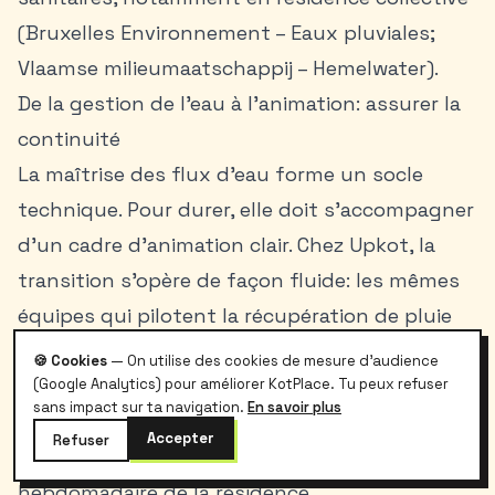
(Bruxelles Environnement – Eaux pluviales;
Vlaamse milieumaatschappij – Hemelwater).
De la gestion de l’eau à l’animation: assurer la
continuité
La maîtrise des flux d’eau forme un socle
technique. Pour durer, elle doit s’accompagner
d’un cadre d’animation clair. Chez Upkot, la
transition s’opère de façon fluide: les mêmes
équipes qui pilotent la récupération de pluie
organisent des ateliers d’arrosage raisonné, de
🍪 Cookies
— On utilise des cookies de mesure d'audience
compostage et de suivi des fuites. Cette
(Google Analytics) pour améliorer KotPlace. Tu peux refuser
sans impact sur ta navigation.
En savoir plus
continuité évite l’effet “one shot” et ancre
Accepter
Refuser
l’écoresponsabilité dans la routine
hebdomadaire de la résidence.