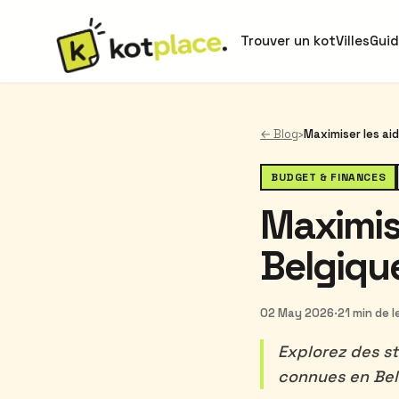
Trouver un kot
Villes
Gui
← Blog
›
BUDGET & FINANCES
Maximise
Belgiqu
02 May 2026
·
21 min de 
Explorez des st
connues en Bel