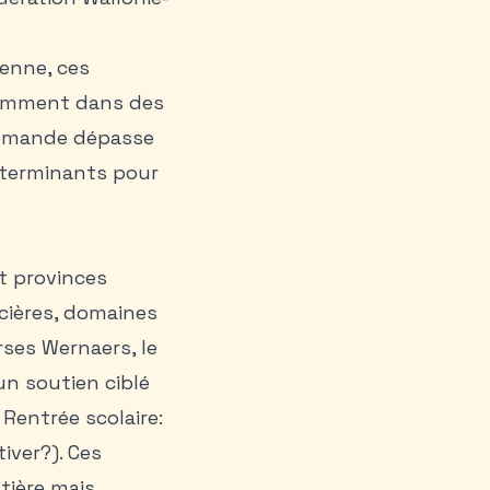
ienne, ces
otamment dans des
demande dépasse
déterminants pour
t provinces
ncières, domaines
ses Wernaers, le
un soutien ciblé
Rentrée scolaire:
tiver?). Ces
tière mais