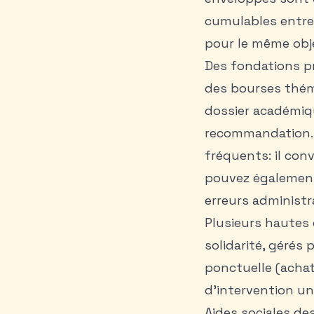
cumulables entre 
pour le même obj
Des fondations pr
des bourses thémat
dossier académiqu
recommandation. 
fréquents: il conv
pouvez également
erreurs administr
Plusieurs hautes
solidarité, gérés 
ponctuelle (achat
d’intervention u
Aides sociales d