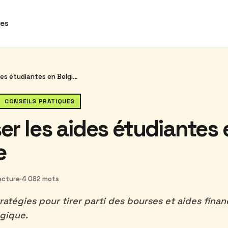
des
Maximiser les aides étudiantes en Belgique
CONSEILS PRATIQUES
r les aides étudiantes 
e
lecture
·
4 082 mots
ratégies pour tirer parti des bourses et aides fina
gique.