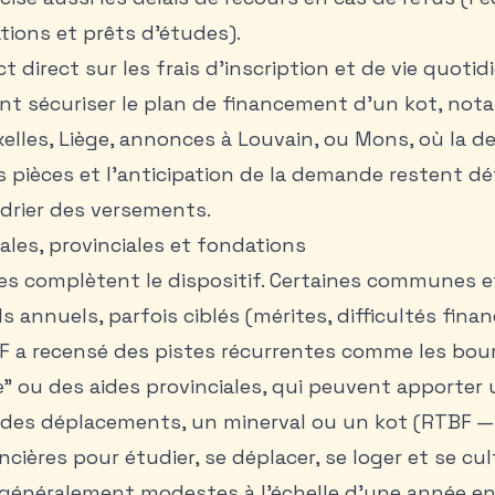
ations et prêts d’études).
t direct sur les frais d’inscription et de vie quotid
ent sécuriser le plan de financement d’un kot, n
elles, Liège,
annonces à Louvain
, ou Mons, où la 
 des pièces et l’anticipation de la demande restent 
ndrier des versements.
es, provinciales et fondations
es complètent le dispositif. Certaines communes e
s annuels, parfois ciblés (mérites, difficultés fina
F a recensé des pistes récurrentes comme les bour
” ou des aides provinciales, qui peuvent apporter 
 des déplacements, un minerval ou un kot (RTBF — 
ncières pour étudier, se déplacer, se loger et se cul
généralement modestes à l’échelle d’une année en