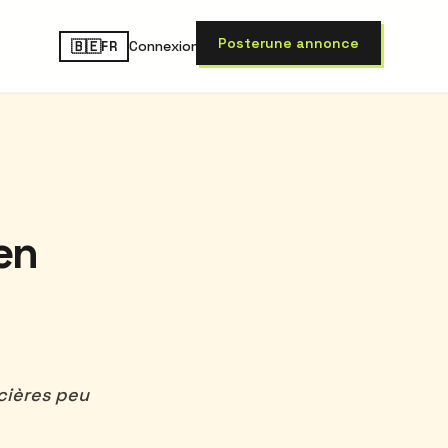
Poster
une annonce
🇧🇪
Connexion
FR
en
ncières peu