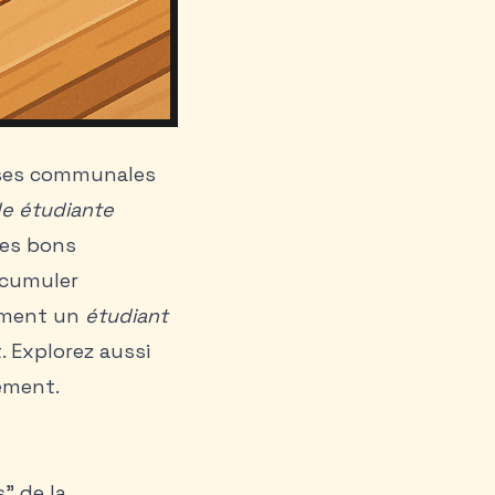
urses communales
de étudiante
les bons
e cumuler
vement un
étudiant
. Explorez aussi
ement.
” de la