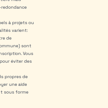
on-redondance
els à projets ou
lités varient:
tre de
 commune) sont
inscription. Vous
pour éviter des
ds propres de
oyer une aide
nt sous forme