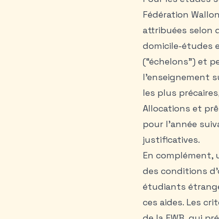
Fédération Walloni
attribuées selon 
domicile-études e
(“échelons”) et p
l’enseignement su
les plus précaires
Allocations et pr
pour l’année suiva
justificatives.
En complément, un
des conditions d’
étudiants étrange
ces aides. Les cri
de la FWB, qui pré