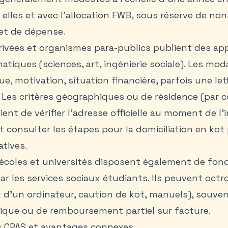
elles et avec l’allocation FWB, sous réserve de n
et de dépense.
ivées et organismes para-publics publient des app
iques (sciences, art, ingénierie sociale). Les moda
e, motivation, situation financière, parfois une let
Les critères géographiques ou de résidence (par
ient de vérifier l’adresse officielle au moment de l’
 consulter les
étapes pour la domiciliation en kot
atives.
 écoles et universités disposent également de fon
par les services sociaux étudiants. Ils peuvent octr
 d’un ordinateur, caution de kot, manuels), souve
nique ou de remboursement partiel sur facture.
es CPAS et avantages connexes