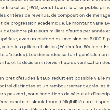
e-Bruxelles (FWB) constituent le pilier public princ
des critères de revenus, de composition de ménage
t de progression académique. Le montant varie ave
eut atteindre plusieurs milliers d’euros par année
périeur, avec un plafond qui avoisine les 6.000 € p
, selon les grilles officielles (Fédération Wallonie-Br
êts d’études). Les demandes se font généralement à
nte, et la décision intervient après vérification de
 prêt d’études à taux réduit est possible via le m
octroi distinctes et un remboursement après les é
rs peuvent, sous conditions de séjour et d’inscrip
tères exacts et simulateurs d’éligibilité sont disponi
cise aussi les délais de recours en cas de refus (Fé