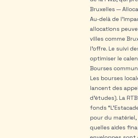
Bruxelles — Alloc
Au-delà de l’impac
allocations peuv
villes comme Brux
l’offre. Le suivi
optimiser le cale
Bourses communal
Les bourses local
lancent des appel
d’études). La RTB
fonds “L’Estacade
pour du matériel,
quelles aides fina
enveloppes sont 