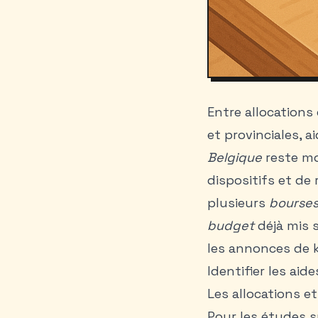
Entre allocations
et provinciales, a
Belgique
reste mor
dispositifs et de 
plusieurs
bourses
budget
déjà mis s
les
annonces de k
Identifier les aid
Les allocations e
Pour les études s