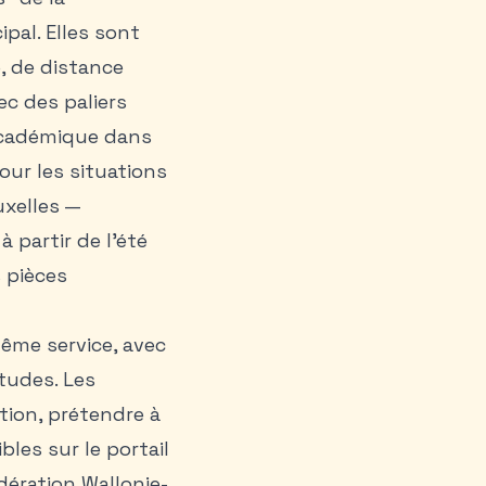
ipal. Elles sont
, de distance
c des paliers
 académique dans
our les situations
uxelles —
 partir de l’été
s pièces
ême service, avec
tudes. Les
tion, prétendre à
bles sur le portail
dération Wallonie-