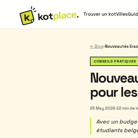
Trouver un kot
Villes
Gui
← Blog
›
CONSEILS PRATIQUES
Nouveau
pour les
25 May 2026
·
22 min de 
Avec un budget
étudiants belge