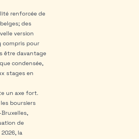
lité renforcée de
 belges; des
velle version
 y compris pour
rs être davantage
sique condensée,
ux stages en
te un axe fort.
les boursiers
Bruxelles,
uation de
 2026, la