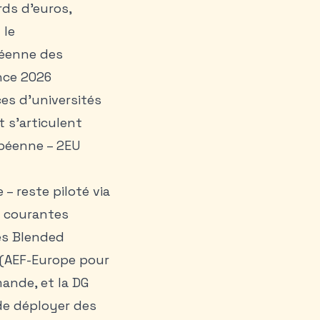
rds d’euros,
 le
péenne des
nce 2026
ces d’universités
t s’articulent
opéenne – 2EU
– reste piloté via
s courantes
les Blended
 (AEF-Europe pour
ande, et la DG
e déployer des