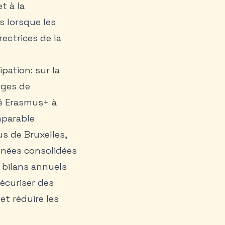
t à la
s lorsque les
rectrices de la
pation: sur la
lges de
é Erasmus+ à
mparable
pus de
Bruxelles
,
nnées consolidées
 bilans annuels
sécuriser des
et réduire les