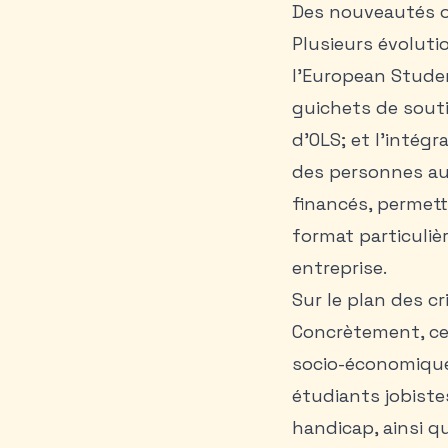
Des nouveautés o
Plusieurs évoluti
l’European Studen
guichets de souti
d’OLS; et l’intég
des personnes aux
financés, permett
format particuliè
entreprise.
Sur le plan des cr
Concrètement, cel
socio-économiques
étudiants jobiste
handicap, ainsi qu