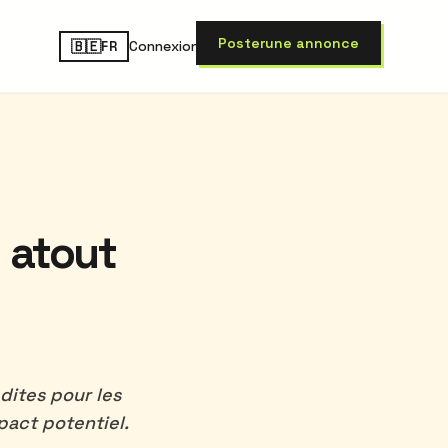
Poster
une annonce
🇧🇪
Connexion
FR
 atout
dites pour les
pact potentiel.