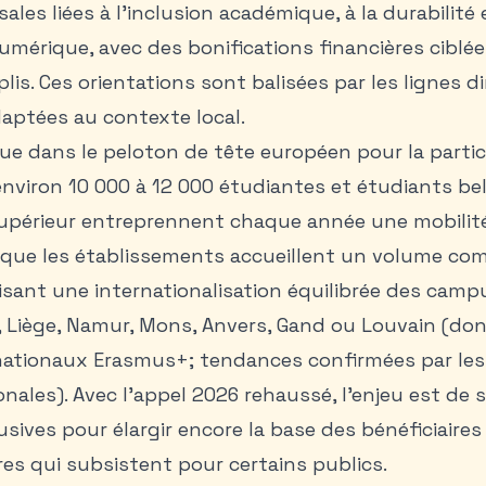
sales liées à l’inclusion académique, à la durabilité e
mérique, avec des bonifications financières ciblée
lis. Ces orientations sont balisées par les lignes di
aptées au contexte local.
tue dans le peloton de tête européen pour la partici
environ 10 000 à 12 000 étudiantes et étudiants be
upérieur entreprennent chaque année une mobilit
s que les établissements accueillent un volume co
isant une internationalisation équilibrée des cam
,
Liège
,
Namur
,
Mons
, Anvers, Gand ou Louvain (do
 nationaux Erasmus+; tendances confirmées par les
nales). Avec l’appel 2026 rehaussé, l’enjeu est de 
sives pour élargir encore la base des bénéficiaires 
ères qui subsistent pour certains publics.