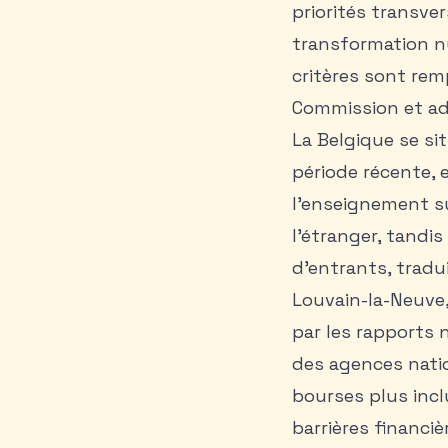
priorités transver
transformation nu
critères sont remp
Commission et ad
La Belgique se si
période récente, 
l’enseignement s
l’étranger, tandi
d’entrants, tradu
Louvain-la-Neuve
par les rapports
des agences natio
bourses plus inclu
barrières financi