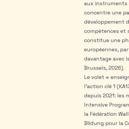
aux instruments e
concentre une par
développement de
compétences et se
constitue une pha
européennes, part
davantage avec l
Brussels, 2026).
Le volet « enseig
l’action clé 1 (K
depuis 2021: les 
Intensive Program
la Fédération Wal
Bildung pour la 