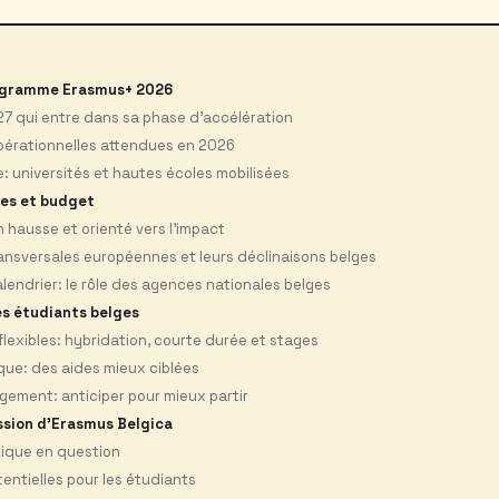
ogramme Erasmus+ 2026
7 qui entre dans sa phase d’accélération
érationnelles attendues en 2026
: universités et hautes écoles mobilisées
ues et budget
hausse et orienté vers l’impact
ransversales européennes et leurs déclinaisons belges
endrier: le rôle des agences nationales belges
es étudiants belges
flexibles: hybridation, courte durée et stages
que: des aides mieux ciblées
ogement: anticiper pour mieux partir
ssion d'Erasmus Belgica
orique en question
ntielles pour les étudiants