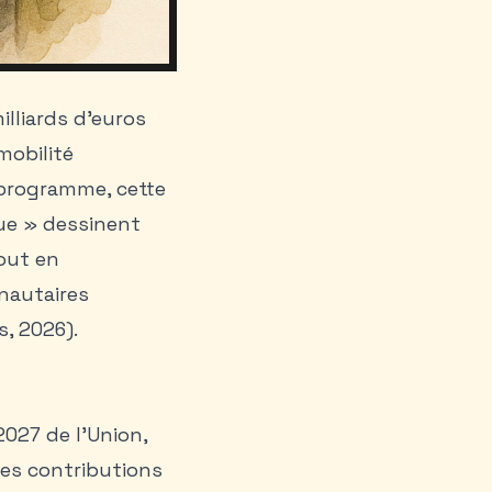
lliards d’euros
mobilité
 programme, cette
ue » dessinent
tout en
unautaires
, 2026).
027 de l’Union,
des contributions