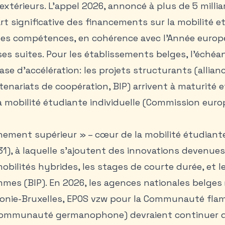
xtérieurs. L’appel 2026, annoncé à plus de 5 millia
t significative des financements sur la mobilité et
s compétences, en cohérence avec l’Année euro
s suites. Pour les établissements belges, l’échéa
se d’accélération: les projets structurants (allian
enariats de coopération, BIP) arrivent à maturité e
a mobilité étudiante individuelle (Commission eur
nement supérieur » – cœur de la mobilité étudiante 
A131), à laquelle s’ajoutent des innovations devenue
mobilités hybrides, les stages de courte durée, et 
mes (BIP). En 2026, les agences nationales belges
lonie-Bruxelles, EPOS vzw pour la Communauté flam
Communauté germanophone) devraient continuer d