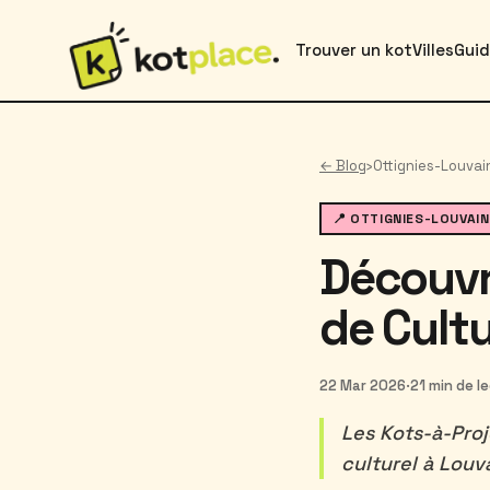
Trouver un kot
Villes
Gui
← Blog
›
Ottignies-Louvai
📍 OTTIGNIES-LOUVAI
Découvre
de Cult
22 Mar 2026
·
21 min de l
Les Kots-à-Proj
culturel à Louv