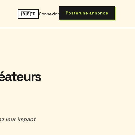
Poster
une annonce
🇧🇪
Connexion
FR
réateurs
ez leur impact