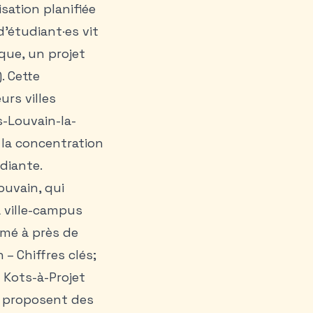
sation planifiée
d’étudiant·es vit
que, un projet
. Cette
urs villes
s-Louvain-la-
 la concentration
diante.
ouvain, qui
a ville-campus
imé à près de
– Chiffres clés;
 Kots-à-Projet
, proposent des