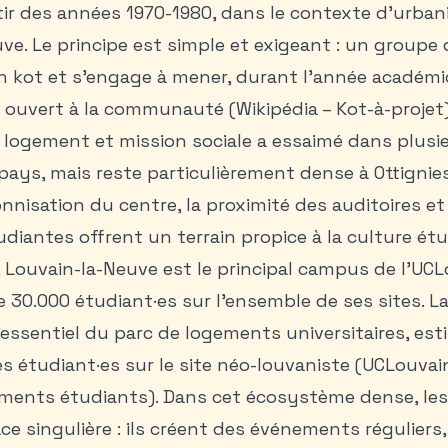
tir des années 1970-1980, dans le contexte d’urbani
ve. Le principe est simple et exigeant : un groupe 
 kot et s’engage à mener, durant l’année académi
if ouvert à la communauté (Wikipédia – Kot-à-projet)
e logement et mission sociale a essaimé dans plusie
 pays, mais reste particulièrement dense à Ottignie
onnisation du centre, la proximité des auditoires et
udiantes offrent un terrain propice à la culture étu
é, Louvain-la-Neuve est le principal campus de l’UCL
 30.000 étudiant·es sur l’ensemble de ses sites. L
’essentiel du parc de logements universitaires, est
s étudiant·es sur le site néo-louvaniste (UCLouvain 
ments étudiants). Dans cet écosystème dense, les
e singulière : ils créent des événements réguliers