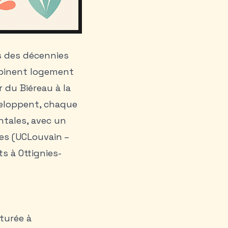
s des décennies
ombinent logement
r du Biéreau à la
veloppent, chaque
entales, avec un
·es (UCLouvain –
s à Ottignies-
cturée à