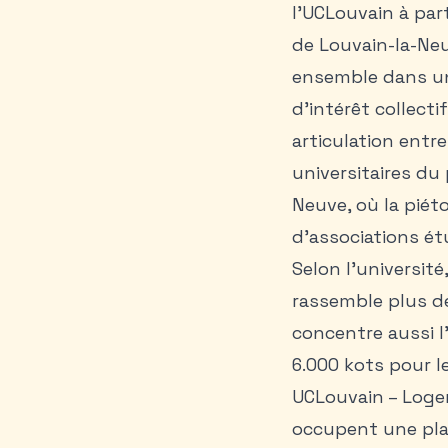
l’UCLouvain à par
de Louvain-la-Neu
ensemble dans un
d’intérêt collect
articulation entr
universitaires du
Neuve, où la piét
d’associations ét
Selon l’universit
rassemble plus de
concentre aussi l
6.000 kots pour le
UCLouvain – Loge
occupent une plac