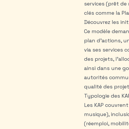
services (prêt de 
clés comme la Pla
Découvrez les ini
Ce modèle demand
plan d’actions, un
via ses services 
des projets, l’all
ainsi dans une gou
autorités communa
qualité des proje
Typologie des KAP
Les KAP couvrent 
musique), inclusio
(réemploi, mobili