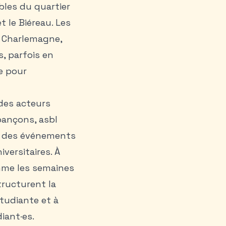
ubles du quartier
t le Biéreau. Les
e Charlemagne,
, parfois en
ve pour
 des acteurs
bançons, asbl
on des événements
versitaires. À
omme les semaines
tructurent la
étudiante et à
iant·es.