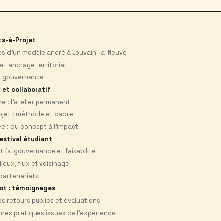
ts-à-Projet
pes d’un modèle ancré à Louvain-la-Neuve
et ancrage territorial
et gouvernance
 et collaboratif
e : l’atelier permanent
ojet : méthode et cadre
ée : du concept à l’impact
festival étudiant
tifs, gouvernance et faisabilité
lieux, flux et voisinage
partenariats
ot : témoignages
s retours publics et évaluations
nes pratiques issues de l’expérience