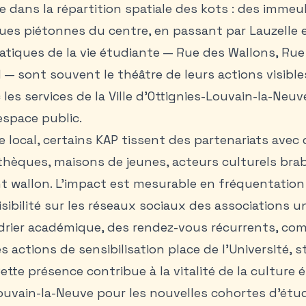
te dans la répartition spatiale des kots : des imme
rues piétonnes du centre, en passant par Lauzelle e
tiques de la vie étudiante — Rue des Wallons, Ru
— sont souvent le théâtre de leurs actions visibles
les services de la Ville d’Ottignies-Louvain-la-Neu
espace public.
e local, certains KAP tissent des partenariats avec
iothèques, maisons de jeunes, acteurs culturels bra
nt wallon. L’impact est mesurable en fréquentati
sibilité sur les réseaux sociaux des associations uni
ndrier académique, des rendez-vous récurrents, c
 actions de sensibilisation place de l’Université, s
tte présence contribue à la vitalité de la culture 
 Louvain-la-Neuve pour les nouvelles cohortes d’étud