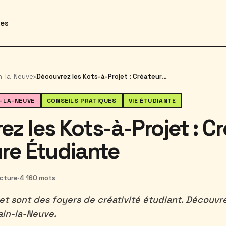
des
n-la-Neuve
›
Découvrez les Kots-à-Projet : Créateurs de Culture Étudiante
N-LA-NEUVE
CONSEILS PRATIQUES
VIE ÉTUDIANTE
z les Kots-à-Projet : C
ure Étudiante
ecture
·
4 160 mots
et sont des foyers de créativité étudiant. Découvr
ain-la-Neuve.