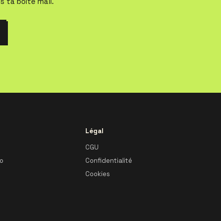
s ta boîte mail.
Légal
CGU
io
Confidentialité
Cookies