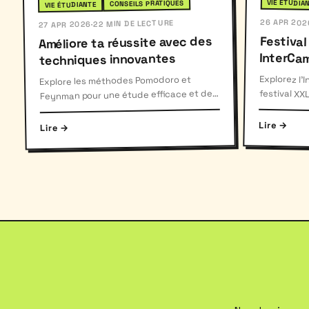
VIE ÉTUDIA
CONSEILS PRATIQUES
VIE ÉTUDIANTE
26 APR 202
22 MIN DE LECTURE
·
27 APR 2026
Festival
Améliore ta réussite avec des
InterCa
techniques innovantes
Explorez l'
festival XX
examens ave
Explore les méthodes Pomodoro et
Feynman pour une étude efficace et des
conseils pratiques pour une révision
plus.
optimale.
Lire →
Lire →