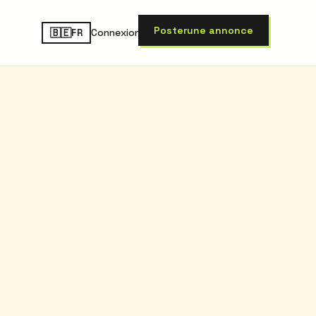
Poster
une annonce
🇧🇪
Connexion
FR