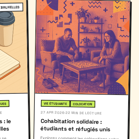
BRUXELLES
VIE ÉTUDIANTE
QUES
COLOCATION
27 APR 2026
E
·
22 MIN DE LECTURE
Cohabitation solidaire :
 : le
étudiants et réfugiés unis
lles
Explorez comment les colocations entre
étudiants et réfugiés créent des liens
s se