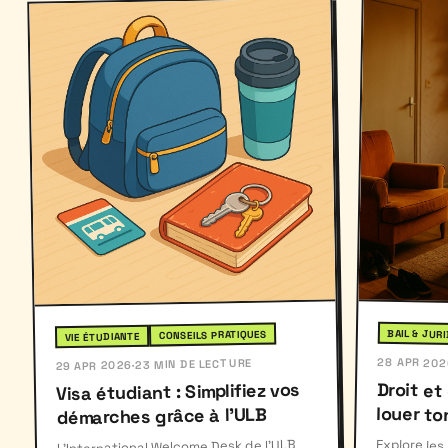
BAIL & JUR
CONSEILS PRATIQUES
VIE ÉTUDIANTE
28 APR 202
23 MIN DE LECTURE
·
29 APR 2026
Droit et
Visa étudiant : Simplifiez vos
louer to
démarches grâce à l'ULB
Explore les
sous-louer t
obligation
essentielles
L'International Welcome Desk de l'ULB