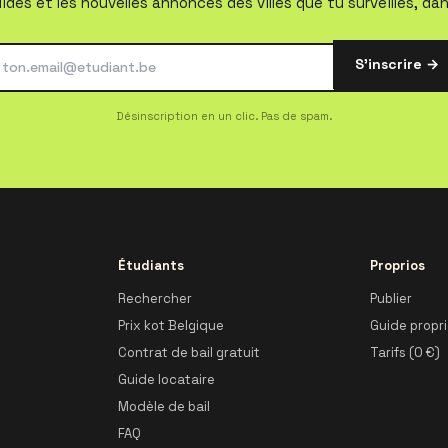
ides et les nouvelles annonces des villes que tu surveilles, dan
S'inscrire →
Désinscription en un clic. Pas de spam.
Étudiants
Proprios
Rechercher
Publier
Prix kot Belgique
Guide propr
Contrat de bail gratuit
Tarifs (0 €)
Guide locataire
Modèle de bail
FAQ