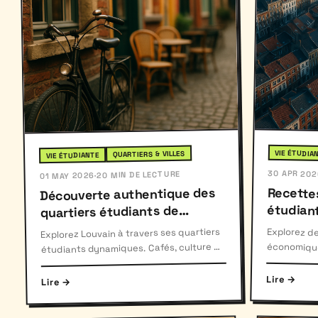
VIE ÉTUDIA
QUARTIERS & VILLES
VIE ÉTUDIANTE
30 APR 202
20 MIN DE LECTURE
·
01 MAY 2026
Recettes
Découverte authentique des
étudian
quartiers étudiants de
Louvain
Explorez de
économiques
Explorez Louvain à travers ses quartiers
étudiants dynamiques. Cafés, culture et
Pâtes, omele
espaces verts vous attendent pour une
immersion totale.
Lire →
Lire →