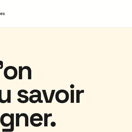
des
'on
u savoir
gner.