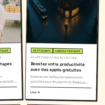
VIE ÉTUDIANTE
TIQUES
CONSEILS PRATIQUES
29 APR 2026
E
·
23 MIN DE LECTURE
Boostez votre productivité
 étapes
avec des applis gratuites
Explorez les meilleures applications
gratuites pour étudiants en Belgique,
avec des conseils pour les intégrer
efficacement dans votre vie
ot
 détaillé.
 votre
Lire →
universitaire.