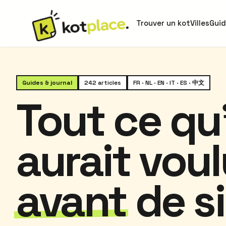
Trouver un kot
Villes
Gui
Guides & journal
242 articles
FR · NL · EN · IT · ES · 中文
Tout ce qu
aurait voul
avant
de si