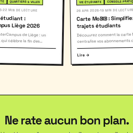
NTE
CONSEILS PRATI
QUARTIERS & VILLES
VIE ÉTUDIANTE
6
19 MIN DE LECTUR
·
22 MIN DE LECTURE
·
26 APR 2026
 étudiant :
Carte MoBIB : Simplifie
mpus Liège 2026
trajets étudiants
InterCampus de Liège : un
L qui célèbre la fin des
c musique, scénographie et
Découvrez comment la carte
centralise vos abonnements 
transport pour simplifier vos t
étudiants en Belgique.
Lire →
Ne rate aucun bon plan.