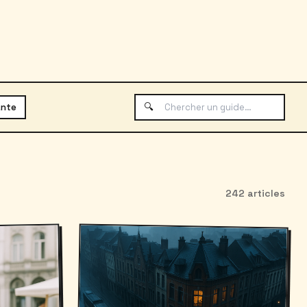
🔍
ante
242 articles