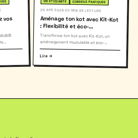
VIE ÉTUDIANTE
QUES
CONSEILS PRATIQUES
25 APR 2026
E
·
20 MIN DE LECTURE
Aménage ton kot avec Kit-Kot
: Flexibilité et éco-
z vos
responsabilité
Transforme ton kot avec Kit-Kot, un
aménagement modulable et éco-
friendly, idéal pour adapter ton espace
 MoBIB
de
rajets
selon tes besoins.
Lire →