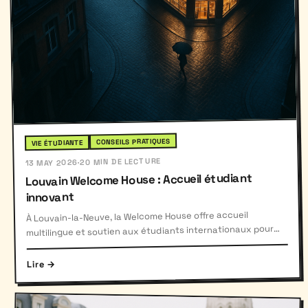
CONSEILS PRATIQUES
VIE ÉTUDIANTE
20 MIN DE LECTURE
·
13 MAY 2026
Louvain Welcome House : Accueil étudiant
innovant
À Louvain-la-Neuve, la Welcome House offre accueil
multilingue et soutien aux étudiants internationaux pour
une intégration réussie.
Lire →