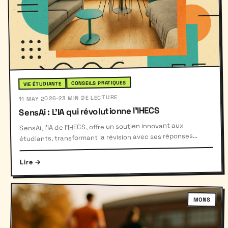
CONSEILS PRATIQUES
VIE ÉTUDIANTE
23 MIN DE LECTURE
·
11 MAY 2026
SensAi : L'IA qui révolutionne l'IHECS
SensAi, l'IA de l'IHECS, offre un soutien innovant aux
étudiants, transformant la révision avec ses réponses
continues.
Lire →
MONS