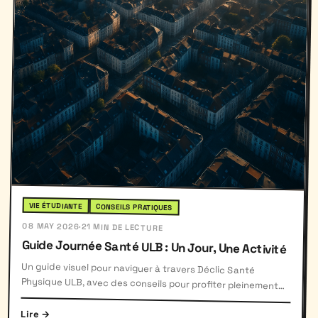
VIE ÉTUDIANTE
CONSEILS PRATIQUES
08 MAY 2026
·
21 MIN DE LECTURE
Guide Journée Santé ULB : Un Jour, Une Activité
Un guide visuel pour naviguer à travers Déclic Santé
Physique ULB, avec des conseils pour profiter pleinement
de chaque activité proposée.
Lire →