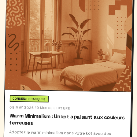
CONSEILS PRATIQUES
09 MAY 2026
·
19 MIN DE LECTURE
Warm Minimalism : Un kot apaisant aux couleurs
terreuses
Adoptez le warm minimalism dans votre kot avec des
palettes chaleureuses et des meubles épurés, créant un