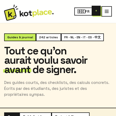
+
🇧🇪
FR
Guides & journal
242 articles
FR · NL · EN · IT · ES · 中文
Tout ce qu'on
aurait voulu savoir
avant
de signer.
Des guides courts, des checklists, des calculs concrets.
Écrits par des étudiants, des juristes et des
propriétaires sympas.