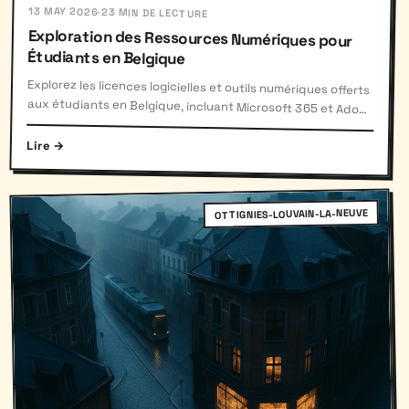
13 MAY 2026
·
23 MIN DE LECTURE
Exploration des Ressources Numériques pour
Étudiants en Belgique
Explorez les licences logicielles et outils numériques offerts
aux étudiants en Belgique, incluant Microsoft 365 et Adobe
CC.
Lire →
OTTIGNIES-LOUVAIN-LA-NEUVE