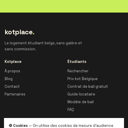
kotplace
.
Le logement étudiant belge, sans galère et
sans commission.
Kotplace
Étudiants
À propos
Rechercher
Blog
Prix kot Belgique
Contact
Contrat de bail gratuit
Partenaires
Guide locataire
Modèle de bail
FAQ
Proprios
Légal
🍪 Cookies
— On utilise des cookies de mesure d'audience