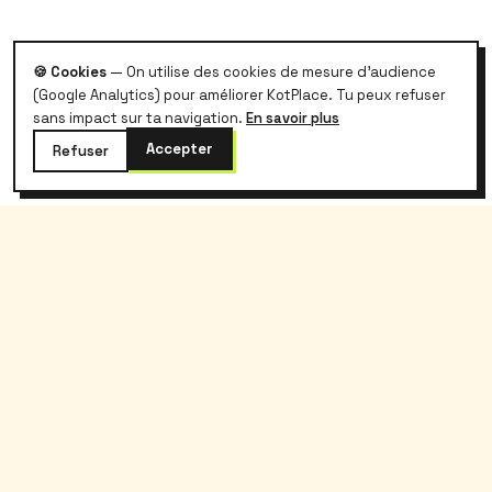
🍪 Cookies
— On utilise des cookies de mesure d'audience
(Google Analytics) pour améliorer KotPlace. Tu peux refuser
sans impact sur ta navigation.
En savoir plus
Accepter
Refuser
kotplace
.
Le logement étudiant belge, sans galère et
sans commission.
Kotplace
Étudiants
À propos
Rechercher
Blog
Prix kot Belgique