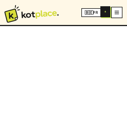
+
🇧🇪
FR