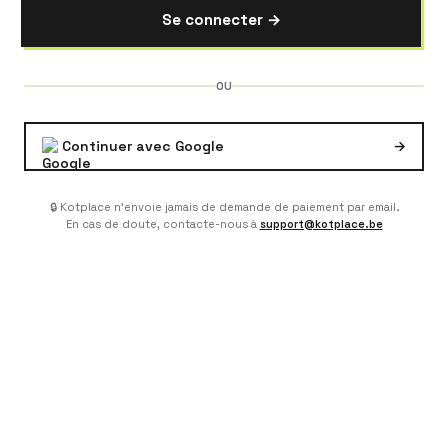
Se connecter →
OU
Continuer avec Google
→
🔒 Kotplace n'envoie jamais de demande de paiement par email.
En cas de doute, contacte-nous à
support@kotplace.be