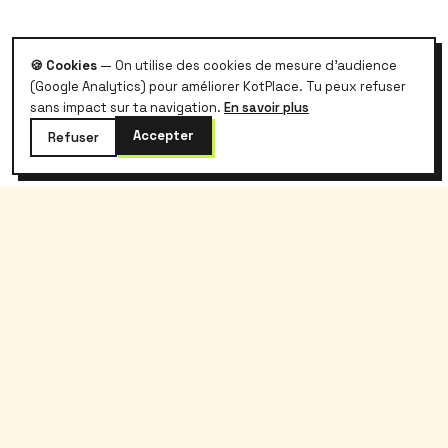
🍪 Cookies
— On utilise des cookies de mesure d'audience
(Google Analytics) pour améliorer KotPlace. Tu peux refuser
sans impact sur ta navigation.
En savoir plus
Accepter
Refuser
kotplace
.
Le logement étudiant belge, sans galère et
sans commission.
Kotplace
Étudiants
À propos
Rechercher
Blog
Prix kot Belgique