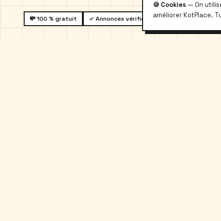
🍪 Cookies
— On utili
améliorer KotPlace. T
💸 100 % gratuit
✓ Annonces vérifiées
🌐 6 langues
kotplace
.
Kotplace
À propos
Le logement étudiant belge, sans
Blog
galère et sans commission.
Contact
Partenaires
© 2026 Kotplace · Made in Belgium 🇧🇪