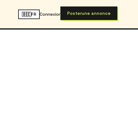
Poster
une annonce
🇧🇪
Connexion
FR