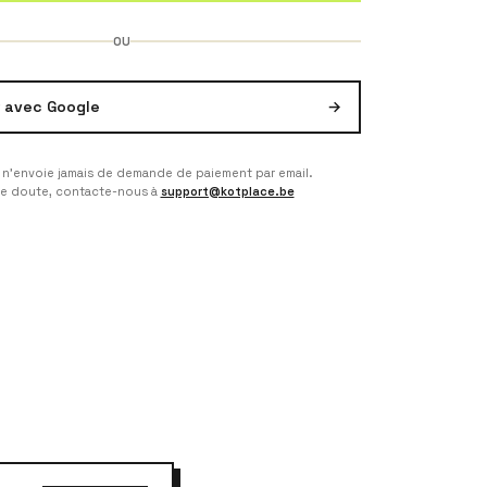
OU
 avec Google
→
e n'envoie jamais de demande de paiement par email.
de doute, contacte-nous à
support@kotplace.be