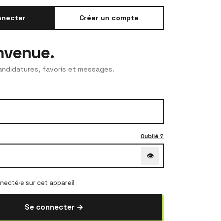
nnecter
Créer un compte
nvenue.
andidatures, favoris et messages.
Oublié ?
👁
ecté·e sur cet appareil
Se connecter →