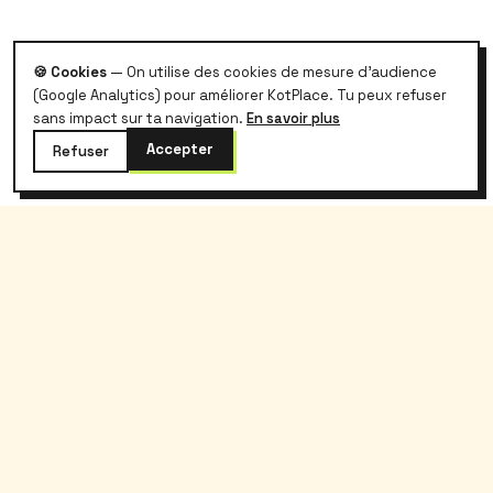
🍪 Cookies
— On utilise des cookies de mesure d'audience
(Google Analytics) pour améliorer KotPlace. Tu peux refuser
sans impact sur ta navigation.
En savoir plus
Accepter
Refuser
kotplace
.
Le logement étudiant belge, sans galère et
sans commission.
Kotplace
Étudiants
À propos
Rechercher
Blog
Prix kot Belgique