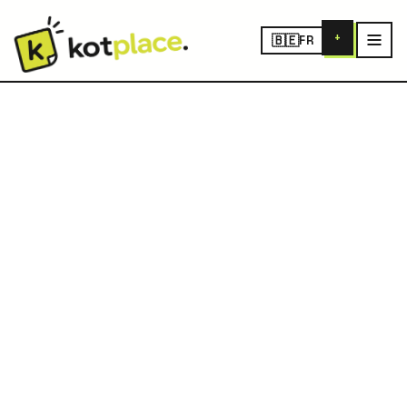
+
🇧🇪
FR