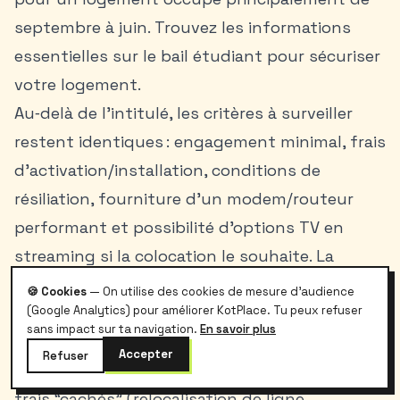
septembre à juin. Trouvez les
informations
essentielles sur le bail étudiant
pour sécuriser
votre logement.
Au‑delà de l’intitulé, les critères à surveiller
restent identiques : engagement minimal, frais
d’activation/installation, conditions de
résiliation, fourniture d’un modem/routeur
performant et possibilité d’options TV en
streaming si la colocation le souhaite. La
suspension saisonnière ou le transfert
🍪 Cookies
— On utilise des cookies de mesure d'audience
d’adresse entre le kot et le domicile familial
(Google Analytics) pour améliorer KotPlace. Tu peux refuser
sans impact sur ta navigation.
En savoir plus
peuvent être décisifs. Comparez
Accepter
Refuser
systématiquement ces éléments et vérifiez les
frais “cachés” (relocalisation de ligne,