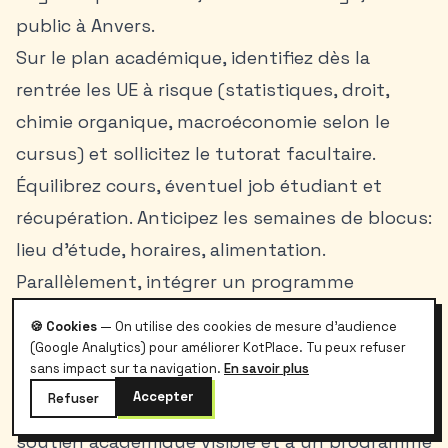
public à Anvers.
Sur le plan académique, identifiez dès la
rentrée les UE à risque (statistiques, droit,
chimie organique, macroéconomie selon le
cursus) et sollicitez le tutorat facultaire.
Équilibrez cours, éventuel job étudiant et
récupération. Anticipez les semaines de blocus:
lieu d’étude, horaires, alimentation.
Parallèlement, intégrer un programme
d’intégration – BAPA/BON, Agentschap
🍪 Cookies
— On utilise des cookies de mesure d'audience
Integratie, CRI – consolide votre ancrage local
(Google Analytics) pour améliorer KotPlace. Tu peux refuser
sans impact sur ta navigation.
En savoir plus
et votre réseau.
Accepter
Refuser
Cette approche par objectifs, combinée à un
soutien académique visible et à un programme