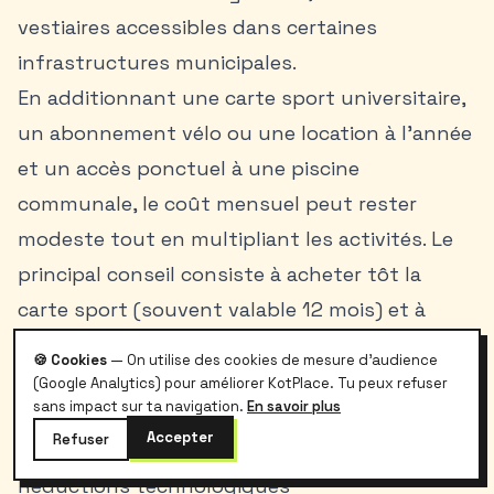
vestiaires accessibles dans certaines
infrastructures municipales.
En additionnant une carte sport universitaire,
un abonnement vélo ou une location à l’année
et un accès ponctuel à une piscine
communale, le coût mensuel peut rester
modeste tout en multipliant les activités. Le
principal conseil consiste à acheter tôt la
carte sport (souvent valable 12 mois) et à
surveiller les périodes d’inscription aux cours
🍪 Cookies
— On utilise des cookies de mesure d'audience
très demandés (natation, fitness, sports
(Google Analytics) pour améliorer KotPlace. Tu peux refuser
sans impact sur ta navigation.
En savoir plus
collectifs), fréquemment complètes dès
Accepter
Refuser
septembre.
Réductions technologiques