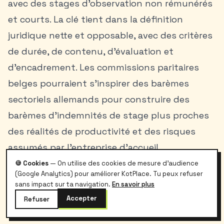
avec des stages d’observation non rémunérés
et courts. La clé tient dans la définition
juridique nette et opposable, avec des critères
de durée, de contenu, d’évaluation et
d’encadrement. Les commissions paritaires
belges pourraient s’inspirer des barèmes
sectoriels allemands pour construire des
barèmes d’indemnités de stage plus proches
des réalités de productivité et des risques
assumés par l’entreprise d’accueil.
Autre leçon importante: la transparence
🍪 Cookies
— On utilise des cookies de mesure d'audience
(Google Analytics) pour améliorer KotPlace. Tu peux refuser
statistique. L’Allemagne publie des diagnostics
sans impact sur ta navigation.
En savoir plus
fréquents sur les effets du salaire minimum et
Accepter
Refuser
des exceptions; les Pays-Bas collectent des