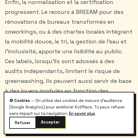
Enfin, la normalisation et la certification
progressent. Le recours à BREEAM pour des
rénovations de bureaux transformés en
coworkings, ou à des chartes locales intégrant
la mobilité douce, le tri, la gestion de l’eau et
l’inclusivité, apporte une lisibilité au public.
Ces labels, lorsqu’ils sont adossés à des
audits indépendants, limitent le risque de
greenwashing. Ils peuvent aussi servir de base
à des loyers modulés en fonction des
performances énergétiques réelles, une piste
🍪 Cookies
— On utilise des cookies de mesure d'audience
(Google Analytics) pour améliorer KotPlace. Tu peux refuser
explorée par plusieurs opérateurs soucieux
sans impact sur ta navigation.
En savoir plus
d’aligner incitations économiques et objectifs
Accepter
Refuser
climatiques.