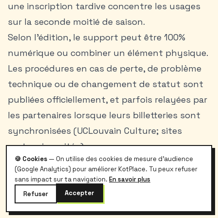
une inscription tardive concentre les usages
sur la seconde moitié de saison.
Selon l’édition, le support peut être 100%
numérique ou combiner un élément physique.
Les procédures en cas de perte, de problème
technique ou de changement de statut sont
publiées officiellement, et parfois relayées par
les partenaires lorsque leurs billetteries sont
synchronisées (UCLouvain Culture; sites
partenaires cités).
🍪 Cookies
— On utilise des cookies de mesure d'audience
Pour les navetteuses et navetteurs TEC,
(Google Analytics) pour améliorer KotPlace. Tu peux refuser
regrouper les démarches lors de passages
sans impact sur ta navigation.
En savoir plus
planifiés à LLN évite des trajets
Accepter
Refuser
supplémentaires. Les horaires des points info